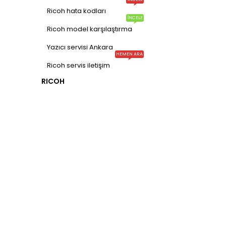
Ricoh hata kodları
İNCELE
Gizlilik politikası
Ricoh model karşılaştırma
İade ve değişim
Yazıcı servisi Ankara
Mesafeli satış sözleşmesi
HEMEN ARA
Ricoh servis iletişim
Hakkımızda
RICOH
İletişim
Sık sorulanlar
Nakliye Politikası
HESABIM
Sepet
Yeni üyelik
Siparişlerim
İstek listem
Sipariş takibi