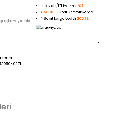
>
Havale/Eft indirimi:
%3
>
5000 TL
üzeri ücretsiz kargo
>
Sabit kargo bedeli
200 TL
şılaştırmaya ekle
r toner
5205040371
eri