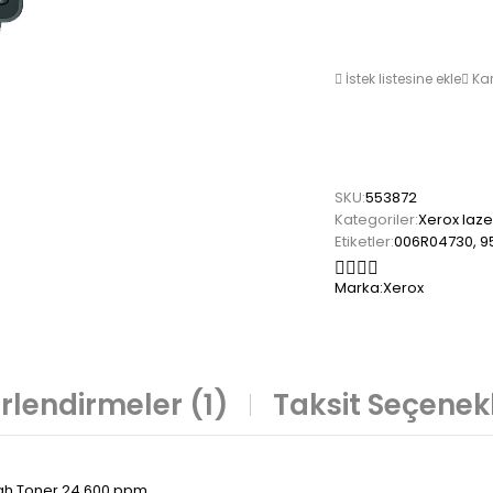
İstek listesine ekle
Kar
SKU:
553872
Kategoriler:
Xerox laze
Etiketler:
006R04730
,
9
Marka:
Xerox
rlendirmeler (1)
Taksit Seçenekl
yah Toner 24.600 ppm