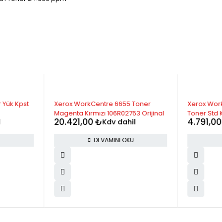
STOK YOK
 Yük Kpst
Xerox WorkCentre 6655 Toner
Xerox Wor
Magenta Kırmızı 106R02753 Orijinal
Toner Std K
20.421,00
₺
4.791,0
l
Kdv dahil
DEVAMINI OKU