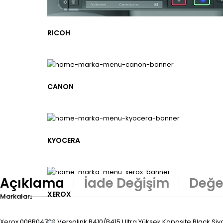
RICOH
CANON
KYOCERA
Açıklama
İade Değişim
Değe
XEROX
Markalar
Xerox 006R04730 Versalink B410/B415 Ultra Yüksek Kapasite Black Si