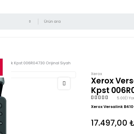
tra Yük Kpst 006R04730 Orijinal Siyah
Xerox
Xerox Vers
Kpst 006R0
5.00
(1 Y
Xerox Versalink B41
17.497,00