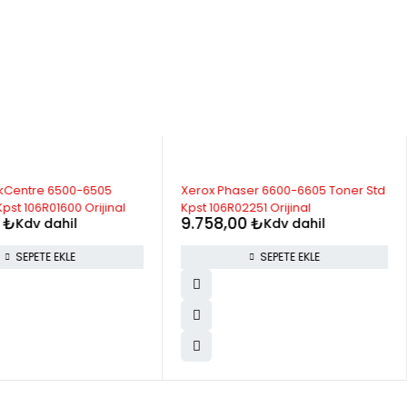
kCentre 6500-6505
Xerox Phaser 6600-6605 Toner Std
pst 106R01600 Orijinal
Kpst 106R02251 Orijinal
0
₺
9.758,00
₺
Kdv dahil
Kdv dahil
SEPETE EKLE
SEPETE EKLE