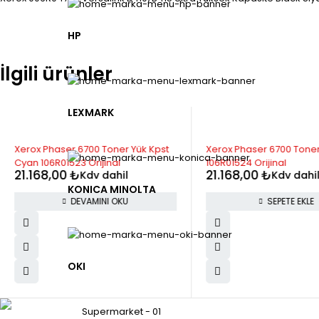
HP
İlgili ürünler
LEXMARK
STOK YOK
Xerox Phaser 6700 Toner Yük Kpst
Xerox Phaser 6700 Toner
Cyan 106R01523 Orijinal
106R01524 Orijinal
21.168,00
₺
21.168,00
₺
Kdv dahil
Kdv dahi
KONICA MINOLTA
DEVAMINI OKU
SEPETE EKLE
OKI
Supermarket - 01