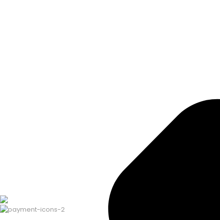
Haber bülteni
Aradığınızı bulamadınız mı?
Bize yazın
Bugün size nasıl yardımcı olabilir
Destek merkezi
Düşüncelerinizi duymayı çok isteri
Geri bildirim yapın
Copyright ©
ELMAKSER
– 2026 – All Rights Reserved