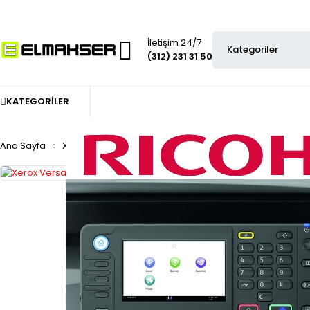
İletişim 24/7
(312) 231 31 50
KATEGORILER
Ana Sayfa
Xerox lazer toner
Xerox Versalink B410-B415 Toner Ul