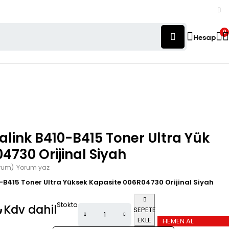
0
Hesap
alink B410-B415 Toner Ultra Yük
4730 Orijinal Siyah
orum)
Yorum yaz
0-B415 Toner Ultra Yüksek Kapasite 006R04730 Orijinal Siyah
Stokta
₺
Kdv dahil
SEPETE
EKLE
HEMEN AL