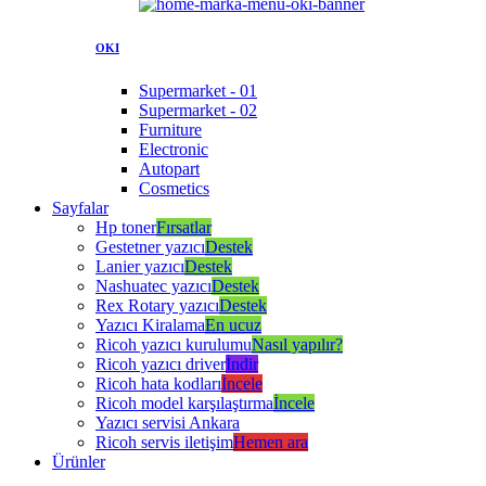
OKI
Supermarket - 01
Supermarket - 02
Furniture
Electronic
Autopart
Cosmetics
Sayfalar
Hp toner
Fırsatlar
Gestetner yazıcı
Destek
Lanier yazıcı
Destek
Nashuatec yazıcı
Destek
Rex Rotary yazıcı
Destek
Yazıcı Kiralama
En ucuz
Ricoh yazıcı kurulumu
Nasıl yapılır?
Ricoh yazıcı driver
İndir
Ricoh hata kodları
İncele
Ricoh model karşılaştırma
İncele
Yazıcı servisi Ankara
Ricoh servis iletişim
Hemen ara
Ürünler