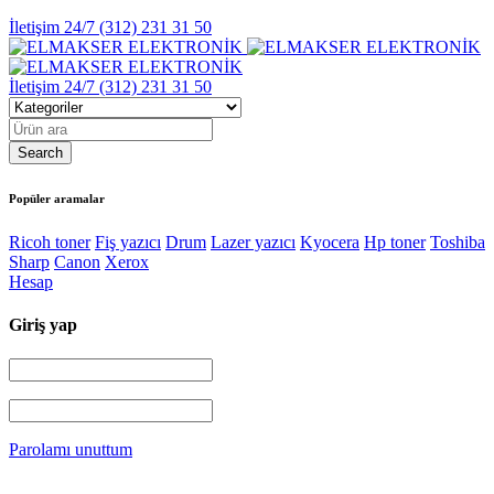
İletişim 24/7
(312) 231 31 50
İletişim 24/7
(312) 231 31 50
Popüler aramalar
Ricoh toner
Fiş yazıcı
Drum
Lazer yazıcı
Kyocera
Hp toner
Toshiba
Sharp
Canon
Xerox
Hesap
Giriş yap
Parolamı unuttum