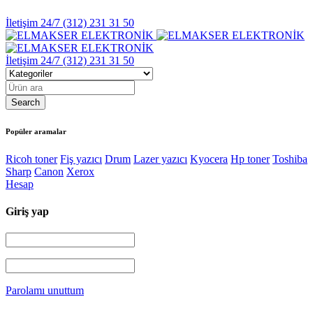
İletişim 24/7
(312) 231 31 50
İletişim 24/7
(312) 231 31 50
Popüler aramalar
Ricoh toner
Fiş yazıcı
Drum
Lazer yazıcı
Kyocera
Hp toner
Toshiba
Sharp
Canon
Xerox
Hesap
Giriş yap
Parolamı unuttum