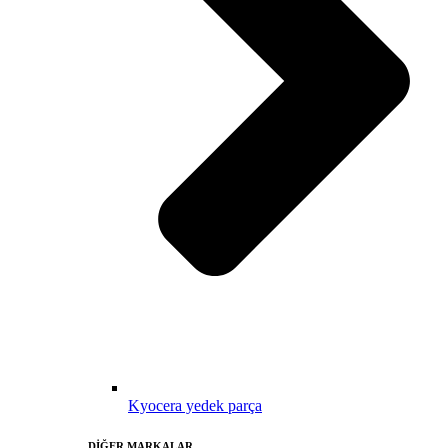
Kyocera yedek parça
DİĞER MARKALAR