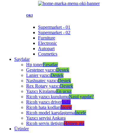
OKI
Supermarket - 01
Supermarket - 02
Furniture
Electronic
Autopart
Cosmetics
Sayfalar
Hp toner
Fırsatlar
Gestetner yazıcı
Destek
Lanier yazıcı
Destek
Nashuatec yazıcı
Destek
Rex Rotary yazıcı
Destek
Yazıcı Kiralama
En ucuz
Ricoh yazıcı kurulumu
Nasıl yapılır?
Ricoh yazıcı driver
İndir
Ricoh hata kodları
İncele
Ricoh model karşılaştırma
İncele
Yazıcı servisi Ankara
Ricoh servis iletişim
Hemen ara
Ürünler