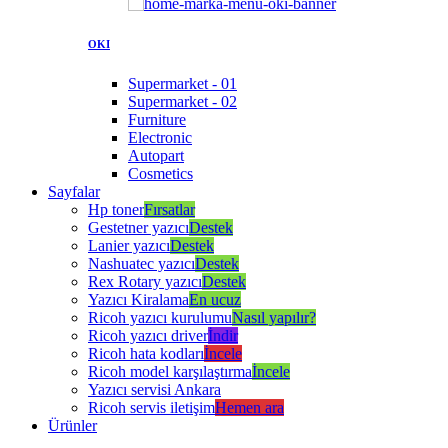
OKI
Supermarket - 01
Supermarket - 02
Furniture
Electronic
Autopart
Cosmetics
Sayfalar
Hp toner
Fırsatlar
Gestetner yazıcı
Destek
Lanier yazıcı
Destek
Nashuatec yazıcı
Destek
Rex Rotary yazıcı
Destek
Yazıcı Kiralama
En ucuz
Ricoh yazıcı kurulumu
Nasıl yapılır?
Ricoh yazıcı driver
İndir
Ricoh hata kodları
İncele
Ricoh model karşılaştırma
İncele
Yazıcı servisi Ankara
Ricoh servis iletişim
Hemen ara
Ürünler