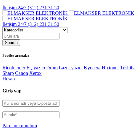
İletişim 24/7
(312) 231 31 50
İletişim 24/7
(312) 231 31 50
Popüler aramalar
Ricoh toner
Fiş yazıcı
Drum
Lazer yazıcı
Kyocera
Hp toner
Toshiba
Sharp
Canon
Xerox
Hesap
Giriş yap
Parolamı unuttum