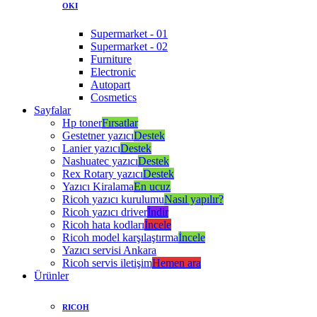
OKI
Supermarket - 01
Supermarket - 02
Furniture
Electronic
Autopart
Cosmetics
Sayfalar
Hp toner
Fırsatlar
Gestetner yazıcı
Destek
Lanier yazıcı
Destek
Nashuatec yazıcı
Destek
Rex Rotary yazıcı
Destek
Yazıcı Kiralama
En ucuz
Ricoh yazıcı kurulumu
Nasıl yapılır?
Ricoh yazıcı driver
İndir
Ricoh hata kodları
İncele
Ricoh model karşılaştırma
İncele
Yazıcı servisi Ankara
Ricoh servis iletişim
Hemen ara
Ürünler
RICOH