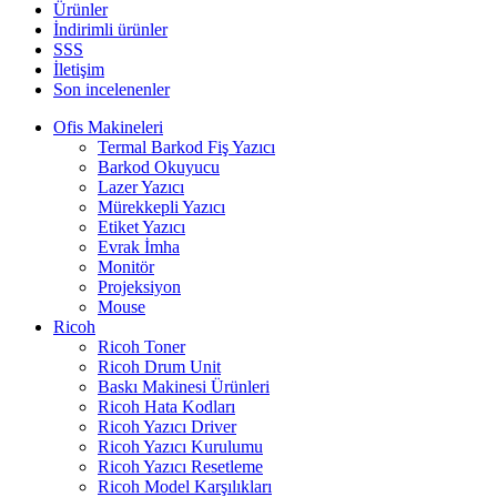
Ürünler
İndirimli ürünler
SSS
İletişim
Son incelenenler
Ofis Makineleri
Termal Barkod Fiş Yazıcı
Barkod Okuyucu
Lazer Yazıcı
Mürekkepli Yazıcı
Etiket Yazıcı
Evrak İmha
Monitör
Projeksiyon
Mouse
Ricoh
Ricoh Toner
Ricoh Drum Unit
Baskı Makinesi Ürünleri
Ricoh Hata Kodları
Ricoh Yazıcı Driver
Ricoh Yazıcı Kurulumu
Ricoh Yazıcı Resetleme
Ricoh Model Karşılıkları