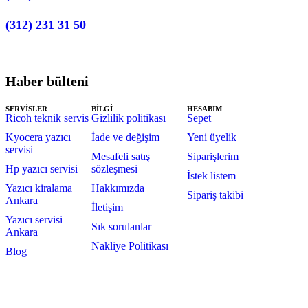
(312) 231 31 50
Haber bülteni
SERVİSLER
BİLGİ
HESABIM
Ricoh teknik servis
Gizlilik politikası
Sepet
Kyocera yazıcı
İade ve değişim
Yeni üyelik
servisi
Mesafeli satış
Siparişlerim
Hp yazıcı servisi
sözleşmesi
İstek listem
Yazıcı kiralama
Hakkımızda
Sipariş takibi
Ankara
İletişim
Yazıcı servisi
Sık sorulanlar
Ankara
Nakliye Politikası
Blog