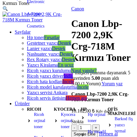
Electronic
Kırmızı Toner
Canon
Autopart
Canon Lbp-
Cosmetics
Sayfalar
7200 2,9K
Hp toner
Fırsatlar
Gestetner yazıcı
Destek
Crg-718M
Lanier yazıcı
Destek
Nashuatec yazıcı
Destek
Kırmızı Toner
Rex Rotary yazıcı
Destek
Yazıcı Kiralama
En ucuz
Ricoh yazıcı kurulumu
Nasıl yapılır?
1
müşteri puanına dayanarak 5
Ricoh yazıcı driver
İndir
üzerinden
5.00
puan aldı
Ricoh hata kodları
İncele
5.00
(1 Yorum)
Yorum yaz
Ricoh model karşılaştırma
İncele
Yazıcı servisi Ankara
Canon Lbp-7200 2,9K Crg-
Ricoh servis iletişim
Hemen ara
718M Kırmızı Toner
Ürünler
RICOH
KYOCERA
HP
OFİS
10.162,00
₺
Kdv dahil
MAKİNELERİ
Ricoh
Kyocera
Hp orjinal
Barkod fiş
orjinal
orjinal
toner
Stokta
yazıcı
toner
toner
termal
Hp muadil
Hemen al
Sepete Ekle