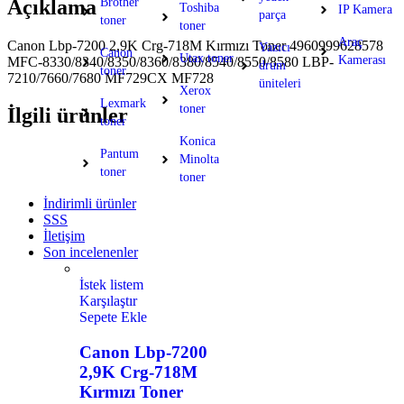
Açıklama
Brother
Toshiba
IP Kamera
parça
toner
toner
Araç
Canon Lbp-7200 2,9K Crg-718M Kırmızı Toner 4960999628578
Yazıcı
Canon
Utax toner
Kamerası
MFC-8330/8340/8350/8360/8380/8540/8550/8580 LBP-
drum
toner
7210/7660/7680 MF729CX MF728
üniteleri
Xerox
Lexmark
toner
İlgili ürünler
toner
Konica
Pantum
Minolta
toner
toner
İndirimli ürünler
SSS
İletişim
Son incelenenler
İstek listem
Karşılaştır
Sepete Ekle
Canon Lbp-7200
2,9K Crg-718M
Kırmızı Toner