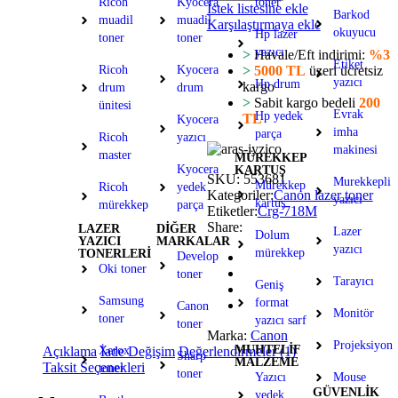
Ricoh
Kyocera
toner
İstek listesine ekle
Barkod
muadil
muadil
Karşılaştırmaya ekle
okuyucu
Hp lazer
toner
toner
yazıcı
>
Havale/Eft indirimi:
%3
Etiket
>
5000 TL
üzeri ücretsiz
Ricoh
Kyocera
yazıcı
Hp drum
kargo
drum
drum
>
Sabit kargo bedeli
200
ünitesi
Evrak
Hp yedek
TL
Kyocera
imha
parça
Ricoh
yazıcı
makinesi
master
MÜREKKEP
Kyocera
KARTUŞ
SKU:
553681
Murekkepli
Mürekkep
Ricoh
yedek
Kategoriler:
Canon lazer toner
yazıcı
kartuş
mürekkep
parça
Etiketler:
Crg-718M
Share:
LAZER
DİĞER
Lazer
Dolum
YAZICI
MARKALAR
yazıcı
mürekkep
TONERLERİ
Develop
Oki toner
toner
Tarayıcı
Geniş
Samsung
format
Canon
Monitör
toner
yazıcı sarf
toner
Marka:
Canon
Projeksiyon
MUHTELİF
Açıklama
İade Değişim
Değerlendirmeler (1)
Xerox
Sharp
MALZEME
Taksit Seçenekleri
toner
toner
Yazıcı
Mouse
GÜVENLİK
yedek