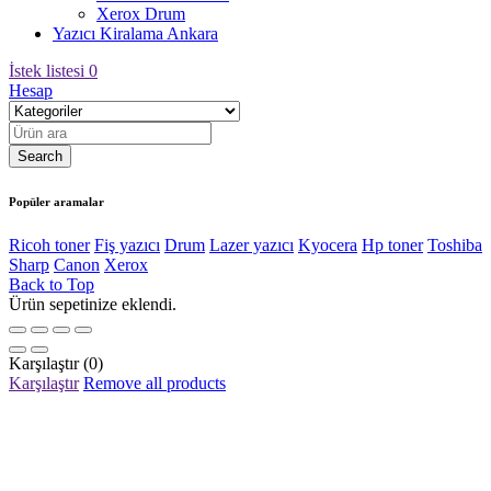
Xerox Drum
Yazıcı Kiralama Ankara
İstek listesi
0
Hesap
Popüler aramalar
Ricoh toner
Fiş yazıcı
Drum
Lazer yazıcı
Kyocera
Hp toner
Toshiba
Sharp
Canon
Xerox
Back to Top
Ürün sepetinize eklendi.
Karşılaştır
(0)
Karşılaştır
Remove all products