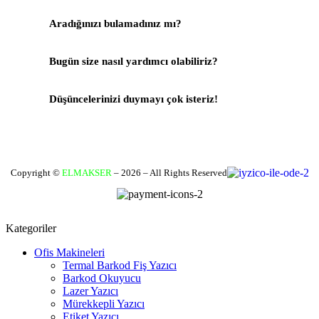
Aradığınızı bulamadınız mı?
Bize Yazın
Bugün size nasıl yardımcı olabiliriz?
Destek Merkezi
Düşüncelerinizi duymayı çok isteriz!
Geri Bildirim Yapın
Copyright ©
ELMAKSER
– 2026 – All Rights Reserved
Kategoriler
Ofis Makineleri
Termal Barkod Fiş Yazıcı
Barkod Okuyucu
Lazer Yazıcı
Mürekkepli Yazıcı
Etiket Yazıcı