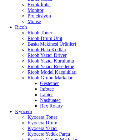
Evrak İmha
Monitör
Projeksiyon
Mouse
Ricoh
Ricoh Toner
Ricoh Drum Unit
Baskı Makinesi Ürünleri
Ricoh Hata Kodları
Ricoh Yazıcı Driver
Ricoh Yazıcı Kurulumu
Ricoh Yazıcı Resetleme
Ricoh Model Karşılıkları
Ricoh Grubu Markalar
Gestetner
Infotec
Lanier
Nashuatec
Rex Rotary
Kyocera
Kyocera Toner
Kyocera Drum
Kyocera Yazıcı
Kyocera Yedek Parça
Kyocera Grubu Markalar