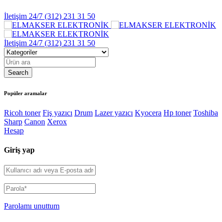
İletişim 24/7
(312) 231 31 50
İletişim 24/7
(312) 231 31 50
Popüler aramalar
Ricoh toner
Fiş yazıcı
Drum
Lazer yazıcı
Kyocera
Hp toner
Toshiba
Sharp
Canon
Xerox
Hesap
Giriş yap
Parolamı unuttum