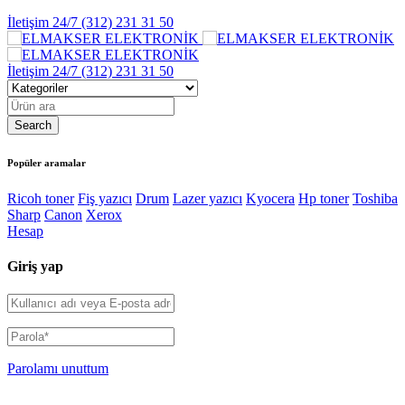
İletişim 24/7
(312) 231 31 50
İletişim 24/7
(312) 231 31 50
Popüler aramalar
Ricoh toner
Fiş yazıcı
Drum
Lazer yazıcı
Kyocera
Hp toner
Toshiba
Sharp
Canon
Xerox
Hesap
Giriş yap
Parolamı unuttum