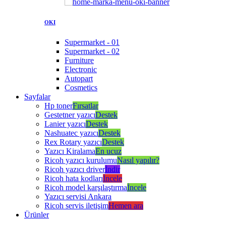
OKI
Supermarket - 01
Supermarket - 02
Furniture
Electronic
Autopart
Cosmetics
Sayfalar
Hp toner
Fırsatlar
Gestetner yazıcı
Destek
Lanier yazıcı
Destek
Nashuatec yazıcı
Destek
Rex Rotary yazıcı
Destek
Yazıcı Kiralama
En ucuz
Ricoh yazıcı kurulumu
Nasıl yapılır?
Ricoh yazıcı driver
İndir
Ricoh hata kodları
İncele
Ricoh model karşılaştırma
İncele
Yazıcı servisi Ankara
Ricoh servis iletişim
Hemen ara
Ürünler