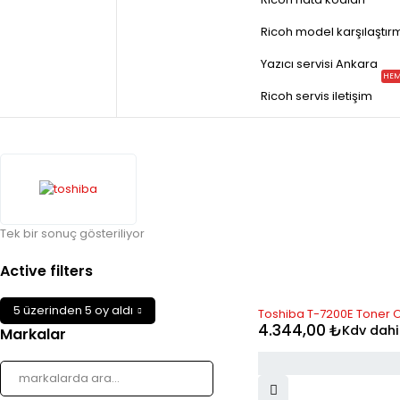
Ricoh model karşılaştır
Yazıcı servisi Ankara
HEM
Ricoh servis iletişim
Tek bir sonuç gösteriliyor
Active filters
STOK YOK
5 üzerinden 5 oy aldı
Toshiba T-7200E Toner Or
4.344,00
₺
Kdv dahi
Markalar