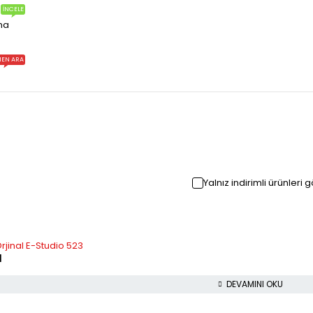
İNCELE
ma
EN ARA
Yalnız indirimli ürünleri 
jinal E-Studio 523
l
DEVAMINI OKU