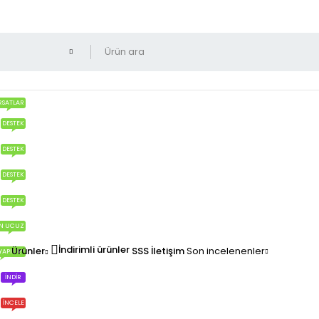
RSATLAR
DESTEK
DESTEK
DESTEK
DESTEK
N UCUZ
İndirimli ürünler
Ürünler
SSS
İletişim
Son incelenenler
YAPILIR?
İNDIR
İNCELE