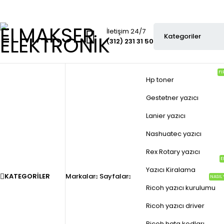
İletişim 24/7
(312) 231 31 50
FI
Hp toner
Gestetner yazıcı
Lanier yazıcı
Nashuatec yazıcı
Rex Rotary yazıcı
E
Yazıcı Kiralama
KATEGORILER
Markalar
Sayfalar
NASIL 
Ricoh yazıcı kurulumu
Ricoh yazıcı driver
Ricoh hata kodları