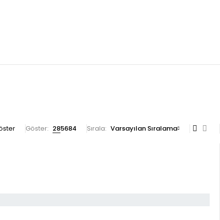
göster
Göster:
28
56
84
Sırala
Varsayılan Sıralama