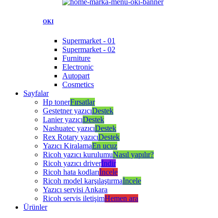
OKI
Supermarket - 01
Supermarket - 02
Furniture
Electronic
Autopart
Cosmetics
Sayfalar
Hp toner
Fırsatlar
Gestetner yazıcı
Destek
Lanier yazıcı
Destek
Nashuatec yazıcı
Destek
Rex Rotary yazıcı
Destek
Yazıcı Kiralama
En ucuz
Ricoh yazıcı kurulumu
Nasıl yapılır?
Ricoh yazıcı driver
İndir
Ricoh hata kodları
İncele
Ricoh model karşılaştırma
İncele
Yazıcı servisi Ankara
Ricoh servis iletişim
Hemen ara
Ürünler