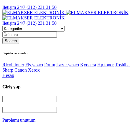
İletişim 24/7
(312) 231 31 50
İletişim 24/7
(312) 231 31 50
Popüler aramalar
Ricoh toner
Fiş yazıcı
Drum
Lazer yazıcı
Kyocera
Hp toner
Toshiba
Sharp
Canon
Xerox
Hesap
Giriş yap
Parolamı unuttum