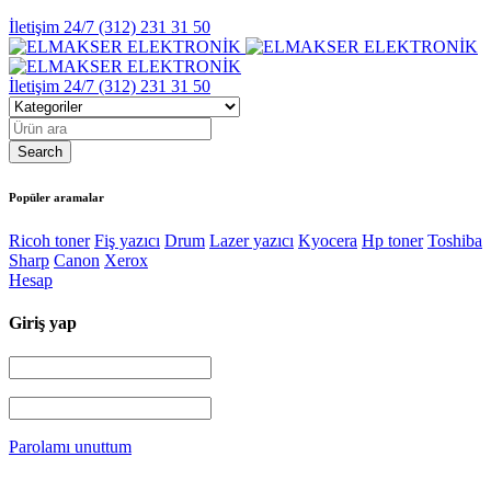
İletişim 24/7
(312) 231 31 50
İletişim 24/7
(312) 231 31 50
Popüler aramalar
Ricoh toner
Fiş yazıcı
Drum
Lazer yazıcı
Kyocera
Hp toner
Toshiba
Sharp
Canon
Xerox
Hesap
Giriş yap
Parolamı unuttum