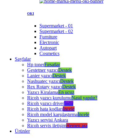
OKI
Supermarket - 01
Supermarket - 02
Furniture
Electronic
Autopart
Cosmetics
Sayfalar
Hp toner
Fırsatlar
Gestetner yazıcı
Destek
Lanier yazıcı
Destek
Nashuatec yazıcı
Destek
Rex Rotary yazıcı
Destek
Yazıcı Kiralama
En ucuz
Ricoh yazıcı kurulumu
Nasıl yapılır?
Ricoh yazıcı driver
İndir
Ricoh hata kodları
İncele
Ricoh model karşılaştırma
İncele
Yazıcı servisi Ankara
Ricoh servis iletişim
Hemen ara
Ürünler