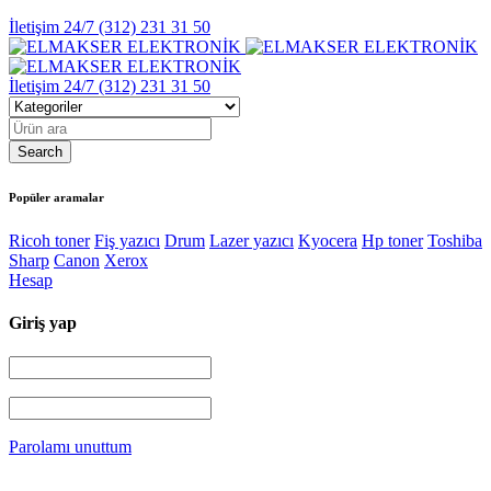
İletişim 24/7
(312) 231 31 50
İletişim 24/7
(312) 231 31 50
Popüler aramalar
Ricoh toner
Fiş yazıcı
Drum
Lazer yazıcı
Kyocera
Hp toner
Toshiba
Sharp
Canon
Xerox
Hesap
Giriş yap
Parolamı unuttum