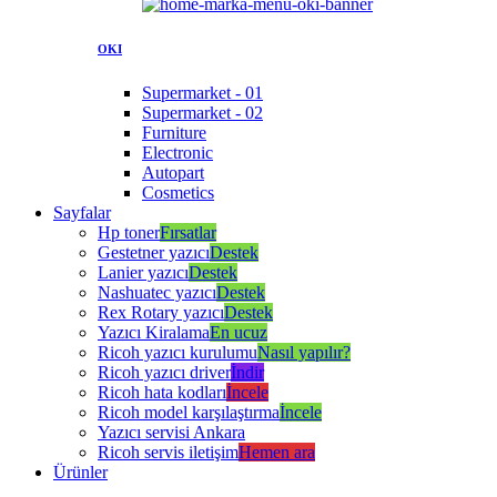
OKI
Supermarket - 01
Supermarket - 02
Furniture
Electronic
Autopart
Cosmetics
Sayfalar
Hp toner
Fırsatlar
Gestetner yazıcı
Destek
Lanier yazıcı
Destek
Nashuatec yazıcı
Destek
Rex Rotary yazıcı
Destek
Yazıcı Kiralama
En ucuz
Ricoh yazıcı kurulumu
Nasıl yapılır?
Ricoh yazıcı driver
İndir
Ricoh hata kodları
İncele
Ricoh model karşılaştırma
İncele
Yazıcı servisi Ankara
Ricoh servis iletişim
Hemen ara
Ürünler