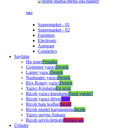
OKI
Supermarket - 01
Supermarket - 02
Furniture
Electronic
Autopart
Cosmetics
Sayfalar
Hp toner
Fırsatlar
Gestetner yazıcı
Destek
Lanier yazıcı
Destek
Nashuatec yazıcı
Destek
Rex Rotary yazıcı
Destek
Yazıcı Kiralama
En ucuz
Ricoh yazıcı kurulumu
Nasıl yapılır?
Ricoh yazıcı driver
İndir
Ricoh hata kodları
İncele
Ricoh model karşılaştırma
İncele
Yazıcı servisi Ankara
Ricoh servis iletişim
Hemen ara
Ürünler