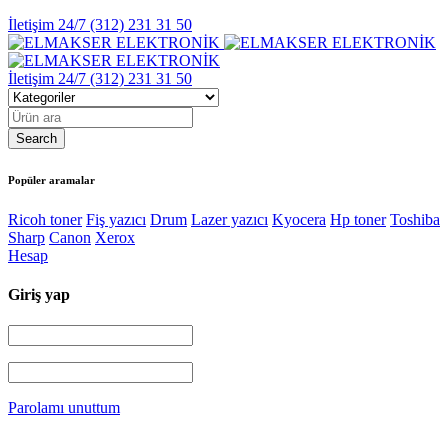
İletişim 24/7
(312) 231 31 50
İletişim 24/7
(312) 231 31 50
Popüler aramalar
Ricoh toner
Fiş yazıcı
Drum
Lazer yazıcı
Kyocera
Hp toner
Toshiba
Sharp
Canon
Xerox
Hesap
Giriş yap
Parolamı unuttum