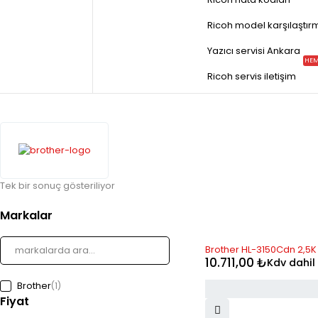
Ricoh model karşılaştır
Yazıcı servisi Ankara
HEM
Ricoh servis iletişim
Tek bir sonuç gösteriliyor
Markalar
STOK YOK
Brother HL-3150Cdn 2,5K
10.711,00
₺
Kdv dahil
Brother
(1)
Fiyat