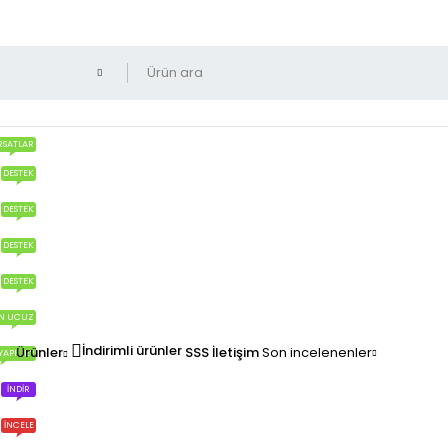
RSATLAR
DESTEK
DESTEK
DESTEK
DESTEK
N UCUZ
İndirimli ürünler
Ürünler
SSS
İletişim
Son incelenenler
YAPILIR?
İNDIR
İNCELE