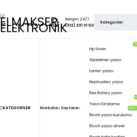
İletişim 24/7
(312) 231 31 50
FI
Hp toner
Gestetner yazıcı
Lanier yazıcı
Nashuatec yazıcı
Rex Rotary yazıcı
E
Yazıcı Kiralama
KATEGORILER
Markalar
Sayfalar
NASIL 
Ricoh yazıcı kurulumu
Ricoh yazıcı driver
Ricoh hata kodları