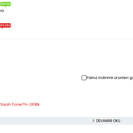
İNCELE
ma
EN ARA
Yalnız indirimli ürünleri 
 Siyah TonerTn-261Bk
DEVAMINI OKU