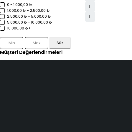
0 - 1.000,00 ₺
1.000,00 ₺ - 2.500,00 ₺
2.500,00 ₺ - 5.000,00 ₺
5.000,00 ₺ - 10.000,00 ₺
10.000,00 ₺+
Süz
Müşteri Değerlendirmeleri
(1)
ELMAKSER ELEKTRONİK
Yücetepe, İlk Sk, No: 3 Çankaya - 06570 -Çankaya - ANKARA
info@elmakser.com
(506) 434 44 36
(312) 231 31 50
SERVİSLER
Ricoh teknik servis
Kyocera yazıcı servisi