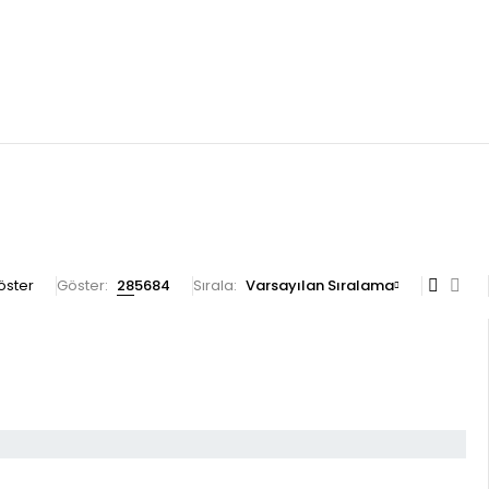
göster
Göster:
28
56
84
Sırala
Varsayılan Sıralama