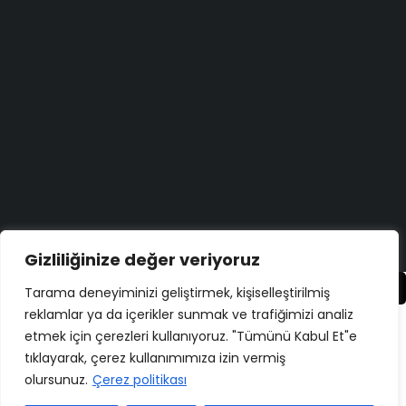
Aradığınızı bulamadınız mı?
Bize Yazın
Bugün size nasıl yardımcı olabiliriz?
Destek Merkezi
Düşüncelerinizi duymayı çok isteriz!
Geri Bildirim Yapın
Copyright ©
ELMAKSER
– 2026 – All Rights Reserved
Gizliliğinize değer veriyoruz
Karşılaştır
(0)
Tarama deneyiminizi geliştirmek, kişiselleştirilmiş
reklamlar ya da içerikler sunmak ve trafiğimizi analiz
etmek için çerezleri kullanıyoruz. "Tümünü Kabul Et"e
tıklayarak, çerez kullanımımıza izin vermiş
olursunuz.
Çerez politikası
Karşılaştır
Remove all products