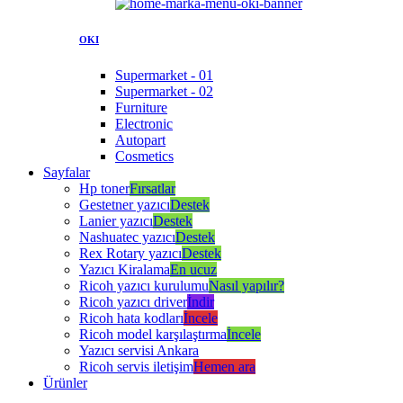
OKI
Supermarket - 01
Supermarket - 02
Furniture
Electronic
Autopart
Cosmetics
Sayfalar
Hp toner
Fırsatlar
Gestetner yazıcı
Destek
Lanier yazıcı
Destek
Nashuatec yazıcı
Destek
Rex Rotary yazıcı
Destek
Yazıcı Kiralama
En ucuz
Ricoh yazıcı kurulumu
Nasıl yapılır?
Ricoh yazıcı driver
İndir
Ricoh hata kodları
İncele
Ricoh model karşılaştırma
İncele
Yazıcı servisi Ankara
Ricoh servis iletişim
Hemen ara
Ürünler