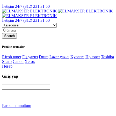
İletişim 24/7
(312) 231 31 50
İletişim 24/7
(312) 231 31 50
Popüler aramalar
Ricoh toner
Fiş yazıcı
Drum
Lazer yazıcı
Kyocera
Hp toner
Toshiba
Sharp
Canon
Xerox
Hesap
Giriş yap
Parolamı unuttum