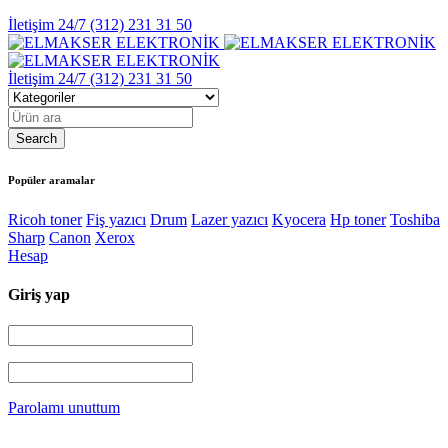
İletişim 24/7
(312) 231 31 50
İletişim 24/7
(312) 231 31 50
Popüler aramalar
Ricoh toner
Fiş yazıcı
Drum
Lazer yazıcı
Kyocera
Hp toner
Toshiba
Sharp
Canon
Xerox
Hesap
Giriş yap
Parolamı unuttum