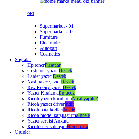
OKI
Supermarket - 01
Supermarket - 02
Furniture
Electronic
Autopart
Cosmetics
Sayfalar
Hp toner
Fırsatlar
Gestetner yazıcı
Destek
Lanier yazıcı
Destek
Nashuatec yazıcı
Destek
Rex Rotary yazıcı
Destek
Yazıcı Kiralama
En ucuz
Ricoh yazıcı kurulumu
Nasıl yapılır?
Ricoh yazıcı driver
İndir
Ricoh hata kodları
İncele
Ricoh model karşılaştırma
İncele
Yazıcı servisi Ankara
Ricoh servis iletişim
Hemen ara
Ürünler