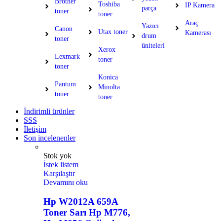
Brother
Toshiba
IP Kamera
parça
toner
toner
Araç
Yazıcı
Canon
Utax toner
Kamerası
drum
toner
üniteleri
Xerox
Lexmark
toner
toner
Konica
Pantum
Minolta
toner
toner
İndirimli ürünler
SSS
İletişim
Son incelenenler
Stok yok
İstek listem
Karşılaştır
Devamını oku
Hp W2012A 659A
Toner Sarı Hp M776,