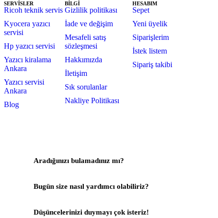
SERVİSLER
BİLGİ
HESABIM
Ricoh teknik servis
Gizlilik politikası
Sepet
Kyocera yazıcı
İade ve değişim
Yeni üyelik
servisi
Mesafeli satış
Siparişlerim
Hp yazıcı servisi
sözleşmesi
İstek listem
Yazıcı kiralama
Hakkımızda
Sipariş takibi
Ankara
İletişim
Yazıcı servisi
Sık sorulanlar
Ankara
Nakliye Politikası
Blog
Aradığınızı bulamadınız mı?
Bize Yazın
Bugün size nasıl yardımcı olabiliriz?
Destek Merkezi
Düşüncelerinizi duymayı çok isteriz!