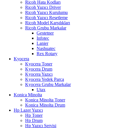
Ricoh Hata Kodları
Ricoh Yazıcı Driver
Ricoh Yazıcı Kurulumu
Ricoh Yazıcı Resetleme
Ricoh Model Karşılıkları
Ricoh Grubu Markalar
Gestetner
Infotec
Lanier
Nashuatec
Rex Rotary
Kyocera
Kyocera Toner
Kyocera Drum
Kyocera Yazıcı
Kyocera Yedek Parça
Kyocera Grubu Markalar
Utax
Konica Minolta
Konica Minolta Toner
Konica Minolta Drum
Hp Lazer Yazıcı
Hp Toner
Hp Drum
Hp Yazıcı Servisi