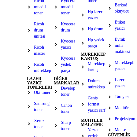
Ricoh
Kyocera
toner
Barkod
muadil
muadil
okuyucu
Hp lazer
toner
toner
yazıcı
Etiket
Ricoh
Kyocera
yazıcı
Hp drum
drum
drum
ünitesi
Evrak
Hp yedek
Kyocera
imha
parça
Ricoh
yazıcı
makinesi
master
MÜREKKEP
Kyocera
KARTUŞ
Murekkepli
Mürekkep
Ricoh
yedek
yazıcı
kartuş
mürekkep
parça
LAZER
DİĞER
Lazer
Dolum
YAZICI
MARKALAR
yazıcı
mürekkep
TONERLERİ
Develop
Oki toner
toner
Tarayıcı
Geniş
Samsung
format
Canon
Monitör
toner
yazıcı sarf
toner
Projeksiyon
MUHTELİF
Xerox
Sharp
MALZEME
toner
toner
Yazıcı
Mouse
GÜVENLİK
yedek