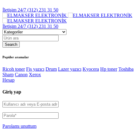
İletişim 24/7
(312) 231 31 50
İletişim 24/7
(312) 231 31 50
Popüler aramalar
Ricoh toner
Fiş yazıcı
Drum
Lazer yazıcı
Kyocera
Hp toner
Toshiba
Sharp
Canon
Xerox
Hesap
Giriş yap
Parolamı unuttum