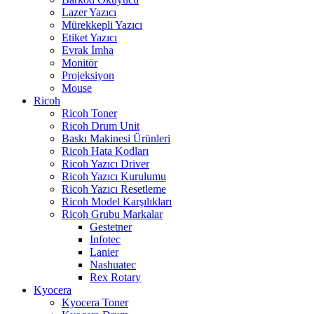
Lazer Yazıcı
Mürekkepli Yazıcı
Etiket Yazıcı
Evrak İmha
Monitör
Projeksiyon
Mouse
Ricoh
Ricoh Toner
Ricoh Drum Unit
Baskı Makinesi Ürünleri
Ricoh Hata Kodları
Ricoh Yazıcı Driver
Ricoh Yazıcı Kurulumu
Ricoh Yazıcı Resetleme
Ricoh Model Karşılıkları
Ricoh Grubu Markalar
Gestetner
Infotec
Lanier
Nashuatec
Rex Rotary
Kyocera
Kyocera Toner