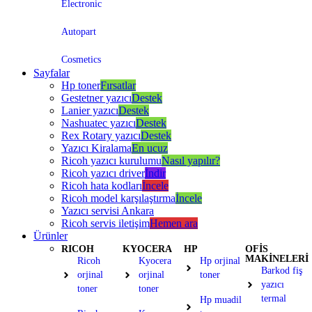
Electronic
Autopart
Cosmetics
Sayfalar
Hp toner
Fırsatlar
Gestetner yazıcı
Destek
Lanier yazıcı
Destek
Nashuatec yazıcı
Destek
Rex Rotary yazıcı
Destek
Yazıcı Kiralama
En ucuz
Ricoh yazıcı kurulumu
Nasıl yapılır?
Ricoh yazıcı driver
İndir
Ricoh hata kodları
İncele
Ricoh model karşılaştırma
İncele
Yazıcı servisi Ankara
Ricoh servis iletişim
Hemen ara
Ürünler
RICOH
KYOCERA
HP
OFİS
MAKİNELERİ
Ricoh
Kyocera
Hp orjinal
Barkod fiş
orjinal
orjinal
toner
yazıcı
toner
toner
termal
Hp muadil