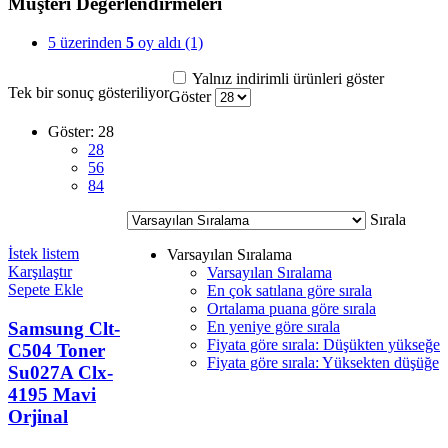
Müşteri Değerlendirmeleri
5 üzerinden
5
oy aldı
(1)
Yalnız indirimli ürünleri göster
Tek bir sonuç gösteriliyor
Göster
Göster:
28
28
56
84
Sırala
İstek listem
Varsayılan Sıralama
Karşılaştır
Varsayılan Sıralama
Sepete Ekle
En çok satılana göre sırala
Ortalama puana göre sırala
Samsung Clt-
En yeniye göre sırala
Fiyata göre sırala: Düşükten yükseğe
C504 Toner
Fiyata göre sırala: Yüksekten düşüğe
Su027A Clx-
4195 Mavi
Orjinal