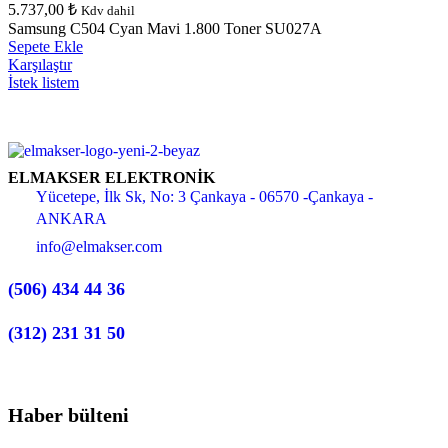
5.737,00
₺
Kdv dahil
Samsung C504 Cyan Mavi 1.800 Toner SU027A
Sepete Ekle
Karşılaştır
İstek listem
ELMAKSER ELEKTRONİK
Yücetepe, İlk Sk, No: 3 Çankaya - 06570 -Çankaya -
ANKARA
info@elmakser.com
(506) 434 44 36
(312) 231 31 50
Haber bülteni