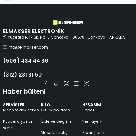
ELMAKSER ELEKTRONİK
Yücetepe, İlk Sk, No: 3 Çankaya - 06570 -Çankaya - ANKARA
info@elmakser.com
(506) 434 44 36
(312) 231 31 50
Haber bülteni
SERVİSLER
BİLGİ
HESABIM
Ricoh teknik servis
Gizlilik politikası
Sepet
Kyocera yazıcı
İade ve değişim
Yeni üyelik
servisi
Mesafeli satış
Siparişlerim