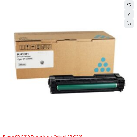
Ricoh SP C310 Toner Mavi Orjinal SP C231