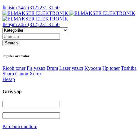
İletişim 24/7
(312) 231 31 50
İletişim 24/7
(312) 231 31 50
Popüler aramalar
Ricoh toner
Fiş yazıcı
Drum
Lazer yazıcı
Kyocera
Hp toner
Toshiba
Sharp
Canon
Xerox
Hesap
Giriş yap
Parolamı unuttum