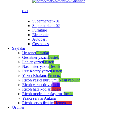
OKI
Supermarket - 01
Supermarket - 02
Furniture
Electronic
Autopart
Cosmetics
Sayfalar
Hp toner
Fırsatlar
Gestetner yazıcı
Destek
Lanier yazıcı
Destek
Nashuatec yazıcı
Destek
Rex Rotary yazıcı
Destek
Yazıcı Kiralama
En ucuz
Ricoh yazıcı kurulumu
Nasıl yapılır?
Ricoh yazıcı driver
İndir
Ricoh hata kodları
İncele
Ricoh model karşılaştırma
İncele
Yazıcı servisi Ankara
Ricoh servis iletişim
Hemen ara
Ürünler