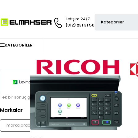
İletişim 24/7
(312) 231 31 50
KATEGORILER
Tek bir sonuç gösteriliyor
Markalar