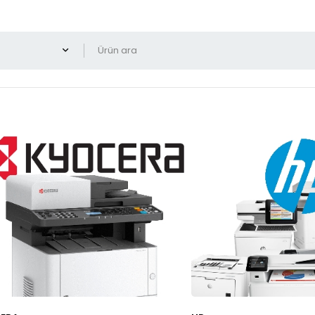
Yalnız indirimli ürünleri g