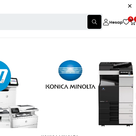
0
Hesap
öster
Göster:
28
56
84
Sırala
Varsayılan Sıralama