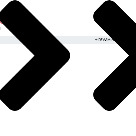
17 51B5H00 Orjinal
l
DEVAMINI OKU
BİLGİ
HESABIM
Gizlilik politikası
Sepet
İade ve değişim
Yeni üyelik