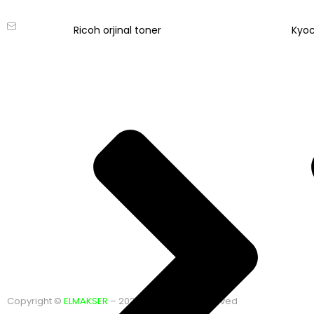
- 06570 -Çankaya - ANKARA
Hp yazıcı servisi
info@elmakser.com
Ricoh orjinal toner
Kyoc
Yazıcı kiralama Ankar
(506) 434 44 36
Yazıcı servisi Ankara
Blog
(312) 231 31 50
Aradığınızı bulamadınız mı?
Bug
ola
Bize Yazın
D
Copyright ©
ELMAKSER
– 2026 – All Rights Reserved