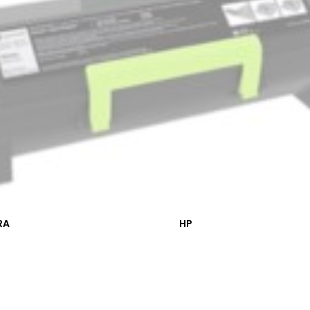
RA
HP