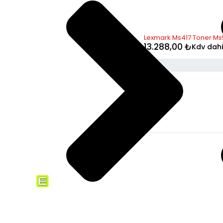
STOK YOK
Lexmark Ms417 Toner Ms5
13.288,00
₺
Kdv dahi
SERVİSLER
Ricoh teknik servis
ELMAKSER ELEKTRONİK
Kyocera yazıcı servisi
Yücetepe, İlk Sk, No: 3 Çankaya