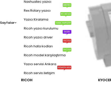
Nashuatec yazıcı
DESTEK
Rex Rotary yazıcı
EN UCUZ
Yazıcı Kiralama
Sayfalar
NASIL YAPILIR?
Ricoh yazıcı kurulumu
İNDIR
Ricoh yazıcı driver
İNCELE
Ricoh hata kodları
İNCELE
Ricoh model karşılaştırma
Yazıcı servisi Ankara
HEMEN ARA
Ricoh servis iletişim
RICOH
KYOCE