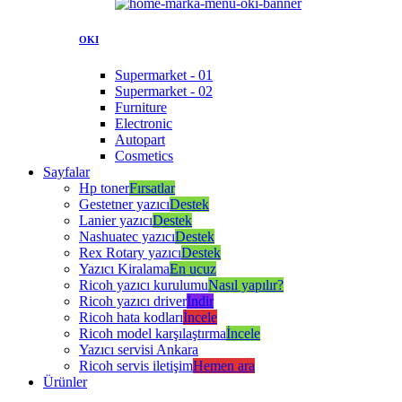
OKI
Supermarket - 01
Supermarket - 02
Furniture
Electronic
Autopart
Cosmetics
Sayfalar
Hp toner
Fırsatlar
Gestetner yazıcı
Destek
Lanier yazıcı
Destek
Nashuatec yazıcı
Destek
Rex Rotary yazıcı
Destek
Yazıcı Kiralama
En ucuz
Ricoh yazıcı kurulumu
Nasıl yapılır?
Ricoh yazıcı driver
İndir
Ricoh hata kodları
İncele
Ricoh model karşılaştırma
İncele
Yazıcı servisi Ankara
Ricoh servis iletişim
Hemen ara
Ürünler