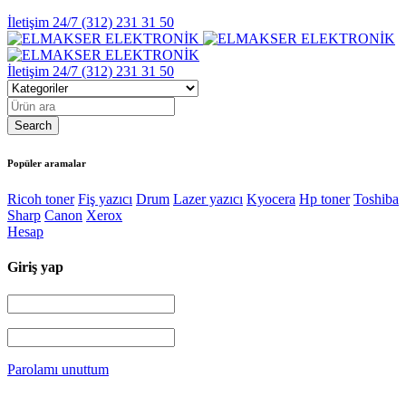
İletişim 24/7
(312) 231 31 50
İletişim 24/7
(312) 231 31 50
Popüler aramalar
Ricoh toner
Fiş yazıcı
Drum
Lazer yazıcı
Kyocera
Hp toner
Toshiba
Sharp
Canon
Xerox
Hesap
Giriş yap
Parolamı unuttum