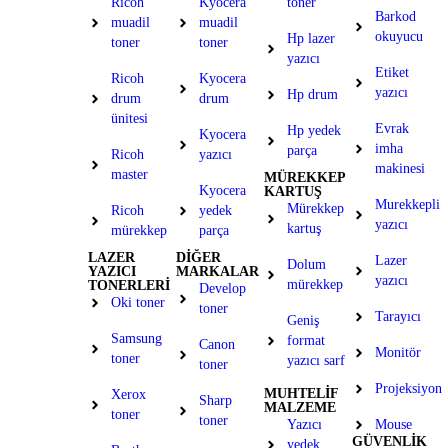
Ricoh
Kyocera
toner
Barkod
muadil
muadil
okuyucu
Hp lazer
toner
toner
yazıcı
Etiket
Ricoh
Kyocera
yazıcı
Hp drum
drum
drum
ünitesi
Evrak
Hp yedek
Kyocera
imha
parça
Ricoh
yazıcı
makinesi
master
MÜREKKEP
Kyocera
KARTUŞ
Murekkepli
Mürekkep
Ricoh
yedek
yazıcı
kartuş
mürekkep
parça
LAZER
DİĞER
Lazer
Dolum
YAZICI
MARKALAR
yazıcı
mürekkep
TONERLERİ
Develop
Oki toner
toner
Tarayıcı
Geniş
Samsung
format
Canon
Monitör
toner
yazıcı sarf
toner
Projeksiyon
MUHTELİF
Xerox
Sharp
MALZEME
toner
toner
Yazıcı
Mouse
GÜVENLİK
yedek