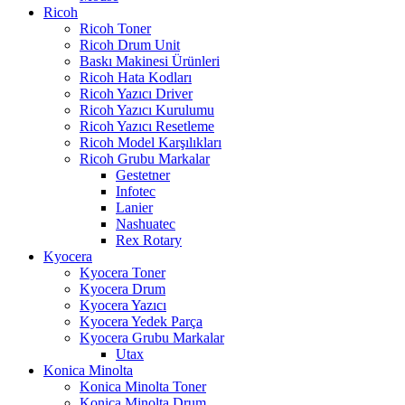
Ricoh
Ricoh Toner
Ricoh Drum Unit
Baskı Makinesi Ürünleri
Ricoh Hata Kodları
Ricoh Yazıcı Driver
Ricoh Yazıcı Kurulumu
Ricoh Yazıcı Resetleme
Ricoh Model Karşılıkları
Ricoh Grubu Markalar
Gestetner
Infotec
Lanier
Nashuatec
Rex Rotary
Kyocera
Kyocera Toner
Kyocera Drum
Kyocera Yazıcı
Kyocera Yedek Parça
Kyocera Grubu Markalar
Utax
Konica Minolta
Konica Minolta Toner
Konica Minolta Drum