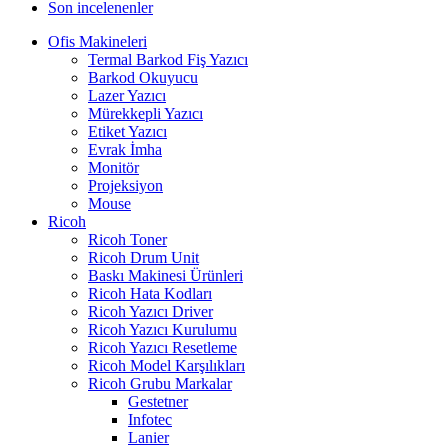
Son incelenenler
Ofis Makineleri
Termal Barkod Fiş Yazıcı
Barkod Okuyucu
Lazer Yazıcı
Mürekkepli Yazıcı
Etiket Yazıcı
Evrak İmha
Monitör
Projeksiyon
Mouse
Ricoh
Ricoh Toner
Ricoh Drum Unit
Baskı Makinesi Ürünleri
Ricoh Hata Kodları
Ricoh Yazıcı Driver
Ricoh Yazıcı Kurulumu
Ricoh Yazıcı Resetleme
Ricoh Model Karşılıkları
Ricoh Grubu Markalar
Gestetner
Infotec
Lanier