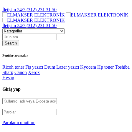
İletişim 24/7
(312) 231 31 50
İletişim 24/7
(312) 231 31 50
Popüler aramalar
Ricoh toner
Fiş yazıcı
Drum
Lazer yazıcı
Kyocera
Hp toner
Toshiba
Sharp
Canon
Xerox
Hesap
Giriş yap
Parolamı unuttum