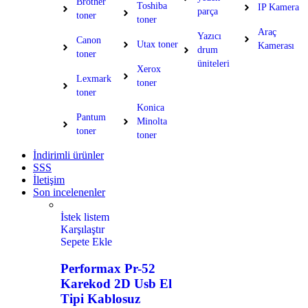
Brother
Toshiba
IP Kamera
parça
toner
toner
Araç
Yazıcı
Canon
Utax toner
Kamerası
drum
toner
üniteleri
Xerox
Lexmark
toner
toner
Konica
Pantum
Minolta
toner
toner
İndirimli ürünler
SSS
İletişim
Son incelenenler
İstek listem
Karşılaştır
Sepete Ekle
Performax Pr-52
Karekod 2D Usb El
Tipi Kablosuz