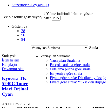
5 üzerinden
5
oy aldı
(1)
Yalnız indirimli ürünleri göster
Tek bir sonuç gösteriliyor
Göster
Göster:
28
28
56
84
Sırala
Stok yok
Varsayılan Sıralama
İstek listem
Varsayılan Sıralama
Karşılaştır
En çok satılana göre sırala
Devamını oku
Ortalama puana göre sırala
En yeniye göre sırala
Kyocera TK
Fiyata göre sırala: Düşükten yükseğe
Fiyata göre sırala: Yüksekten düşüğe
5240C Toner
Mavi Orjinal
Cyan
4.890,00
₺
Kdv dahil