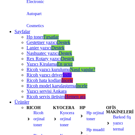
Electronic
Autopart
Cosmetics
Sayfalar
Hp toner
Fırsatlar
Gestetner yazıcı
Destek
Lanier yazıcı
Destek
Nashuatec yazıcı
Destek
Rex Rotary yazıcı
Destek
Yazıcı Kiralama
En ucuz
Ricoh yazıcı kurulumu
Nasıl yapılır?
Ricoh yazıcı driver
İndir
Ricoh hata kodları
İncele
Ricoh model karşılaştırma
İncele
Yazıcı servisi Ankara
Ricoh servis iletişim
Hemen ara
Ürünler
RICOH
KYOCERA
HP
OFİS
MAKİNELERİ
Ricoh
Kyocera
Hp orjinal
Barkod fiş
orjinal
orjinal
toner
yazıcı
toner
toner
termal
Hp muadil