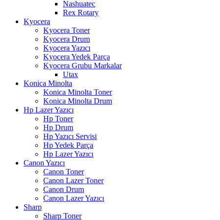
Nashuatec
Rex Rotary
Kyocera
Kyocera Toner
Kyocera Drum
Kyocera Yazıcı
Kyocera Yedek Parça
Kyocera Grubu Markalar
Utax
Konica Minolta
Konica Minolta Toner
Konica Minolta Drum
Hp Lazer Yazıcı
Hp Toner
Hp Drum
Hp Yazıcı Servisi
Hp Yedek Parça
Hp Lazer Yazıcı
Canon Yazıcı
Canon Toner
Canon Lazer Toner
Canon Drum
Canon Lazer Yazıcı
Sharp
Sharp Toner