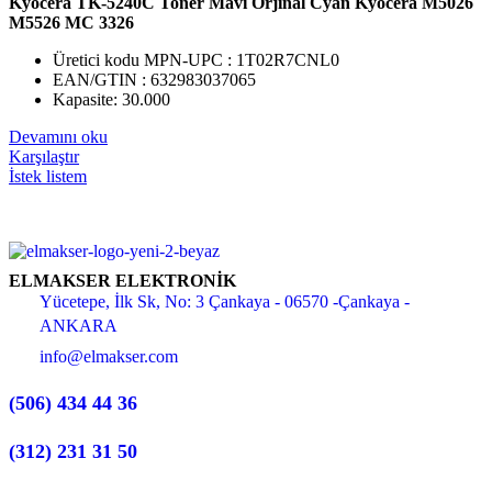
Kyocera TK-5240C Toner Mavi Orjinal Cyan Kyocera M5026
M5526 MC 3326
Üretici kodu MPN-UPC : 1T02R7CNL0
EAN/GTIN : 632983037065
Kapasite: 30.000
Devamını oku
Karşılaştır
İstek listem
ELMAKSER ELEKTRONİK
Yücetepe, İlk Sk, No: 3 Çankaya - 06570 -Çankaya -
ANKARA
info@elmakser.com
(506) 434 44 36
(312) 231 31 50