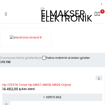
0
2 sonucun tümü gösteriliyor
Yalnız indirimli ürünleri göster
FILTRE
Hp Cf237A Toner Hp M607, M608, M609 Orjinal
14.462,00
₺
Kdv dahil
SEPETE EKLE