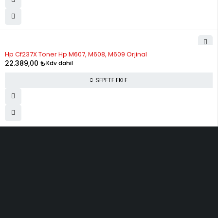
Hp Cf237X Toner Hp M607, M608, M609 Orjinal
22.389,00
₺
Kdv dahil
SEPETE EKLE
ELMAKSER ELEKTRONİK
Yücetepe, İlk Sk, No: 3 Çankaya - 06570 -Çankaya -
ANKARA