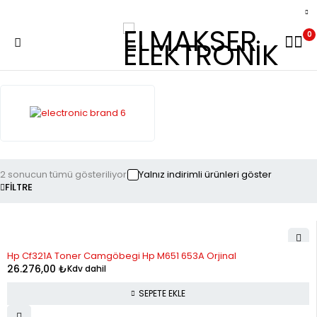
0
2 sonucun tümü gösteriliyor
Yalnız indirimli ürünleri göster
FILTRE
Hp Cf321A Toner Camgöbegi Hp M651 653A Orjinal
26.276,00
₺
Kdv dahil
SEPETE EKLE