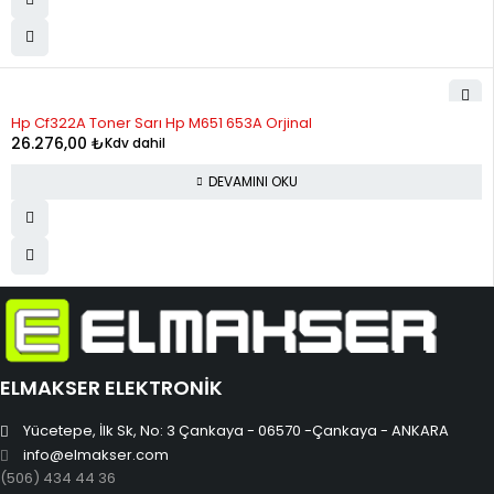
STOK YOK
Hp Cf322A Toner Sarı Hp M651 653A Orjinal
26.276,00
₺
Kdv dahil
DEVAMINI OKU
ELMAKSER ELEKTRONİK
Yücetepe, İlk Sk, No: 3 Çankaya - 06570 -Çankaya - ANKARA
info@elmakser.com
(506) 434 44 36