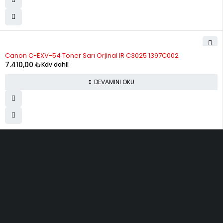
STOK YOK
Canon C-EXV-54 Toner Sarı Orjinal IR C3025 1397C002
7.410,00
₺
Kdv dahil
DEVAMINI OKU
ELMAKSER ELEKTRONİK
Yücetepe, İlk Sk, No: 3 Çankaya - 06570 -Çankaya - ANKARA
info@elmakser.com