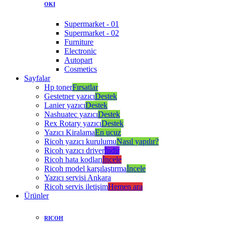
OKI
Supermarket - 01
Supermarket - 02
Furniture
Electronic
Autopart
Cosmetics
Sayfalar
Hp toner
Fırsatlar
Gestetner yazıcı
Destek
Lanier yazıcı
Destek
Nashuatec yazıcı
Destek
Rex Rotary yazıcı
Destek
Yazıcı Kiralama
En ucuz
Ricoh yazıcı kurulumu
Nasıl yapılır?
Ricoh yazıcı driver
İndir
Ricoh hata kodları
İncele
Ricoh model karşılaştırma
İncele
Yazıcı servisi Ankara
Ricoh servis iletişim
Hemen ara
Ürünler
RICOH