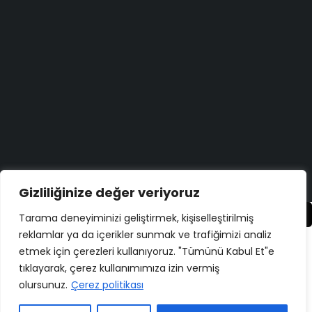
Bugün size nasıl yardımcı olabiliriz?
Destek Merkezi
Düşüncelerinizi duymayı çok isteriz!
Geri Bildirim Yapın
Copyright ©
ELMAKSER
– 2026 – All Rights Reserved
Gizliliğinize değer veriyoruz
Karşılaştır
(0)
Tarama deneyiminizi geliştirmek, kişiselleştirilmiş
reklamlar ya da içerikler sunmak ve trafiğimizi analiz
etmek için çerezleri kullanıyoruz. "Tümünü Kabul Et"e
tıklayarak, çerez kullanımımıza izin vermiş
olursunuz.
Çerez politikası
Karşılaştır
Remove all products