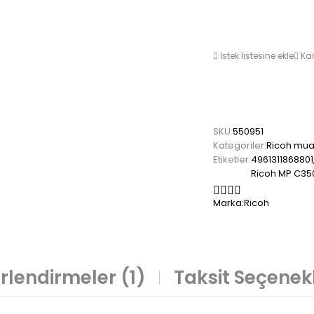
İstek listesine ekle
Kar
SKU:
550951
Kategoriler:
Ricoh muad
Etiketler:
4961311868801
Ricoh MP C35
Marka:
Ricoh
rlendirmeler (1)
Taksit Seçenekl