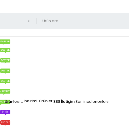
RSATLAR
DESTEK
DESTEK
DESTEK
DESTEK
N UCUZ
İndirimli ürünler
Ürünler
SSS
İletişim
Son incelenenler
YAPILIR?
İNDIR
İNCELE