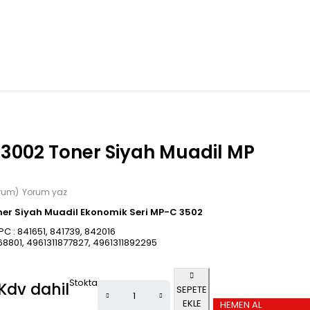
3002 Toner Siyah Muadil MP
orum)
Yorum yaz
er Siyah Muadil Ekonomik Seri MP-C 3502
C : 841651, 841739, 842016
68801, 4961311877827, 4961311892295
Stokta
Kdv dahil
SEPETE
EKLE
HEMEN AL