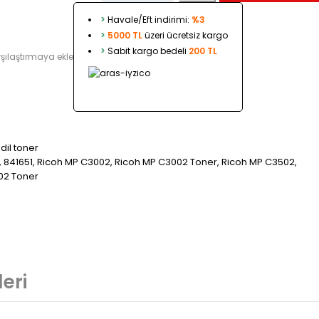
>
Havale/Eft indirimi:
%3
>
5000 TL
üzeri ücretsiz kargo
>
Sabit kargo bedeli
200 TL
şılaştırmaya ekle
il toner
,
841651
,
Ricoh MP C3002
,
Ricoh MP C3002 Toner
,
Ricoh MP C3502
,
02 Toner
eri