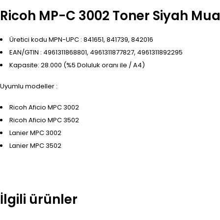
Ricoh MP-C 3002 Toner Siyah Mua
Üretici kodu MPN-UPC : 841651, 841739, 842016
EAN/GTIN : 4961311868801, 4961311877827, 4961311892295
Kapasite: 28.000 (%5 Doluluk oranı ile / A4)
Uyumlu modeller :
Ricoh Aficio MPC 3002
Ricoh Aficio MPC 3502
Lanier MPC 3002
Lanier MPC 3502
İlgili ürünler