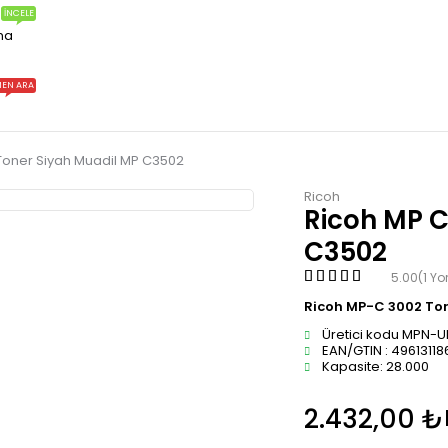
İNCELE
ma
EN ARA
Toner Siyah Muadil MP C3502
Ricoh
Ricoh MP C
C3502
5.00
(1 Y
Ricoh MP-C 3002 Ton
Üretici kodu MPN-UP
EAN/GTIN : 49613118
Kapasite: 28.000
2.432,00
₺