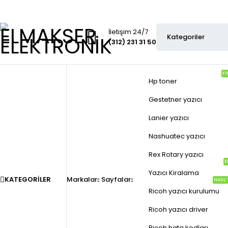
İletişim 24/7
(312) 231 31 50
FI
Hp toner
Gestetner yazıcı
Lanier yazıcı
Nashuatec yazıcı
Rex Rotary yazıcı
E
Yazıcı Kiralama
KATEGORILER
Markalar
Sayfalar
NASIL 
Ricoh yazıcı kurulumu
Ricoh yazıcı driver
Ricoh hata kodları