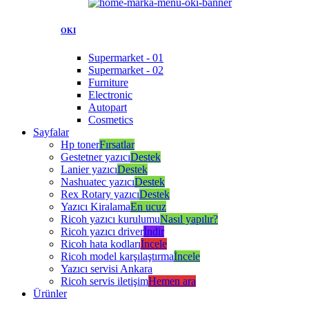
OKI
Supermarket - 01
Supermarket - 02
Furniture
Electronic
Autopart
Cosmetics
Sayfalar
Hp toner
Fırsatlar
Gestetner yazıcı
Destek
Lanier yazıcı
Destek
Nashuatec yazıcı
Destek
Rex Rotary yazıcı
Destek
Yazıcı Kiralama
En ucuz
Ricoh yazıcı kurulumu
Nasıl yapılır?
Ricoh yazıcı driver
İndir
Ricoh hata kodları
İncele
Ricoh model karşılaştırma
İncele
Yazıcı servisi Ankara
Ricoh servis iletişim
Hemen ara
Ürünler