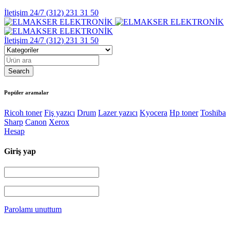
İletişim 24/7
(312) 231 31 50
İletişim 24/7
(312) 231 31 50
Popüler aramalar
Ricoh toner
Fiş yazıcı
Drum
Lazer yazıcı
Kyocera
Hp toner
Toshiba
Sharp
Canon
Xerox
Hesap
Giriş yap
Parolamı unuttum