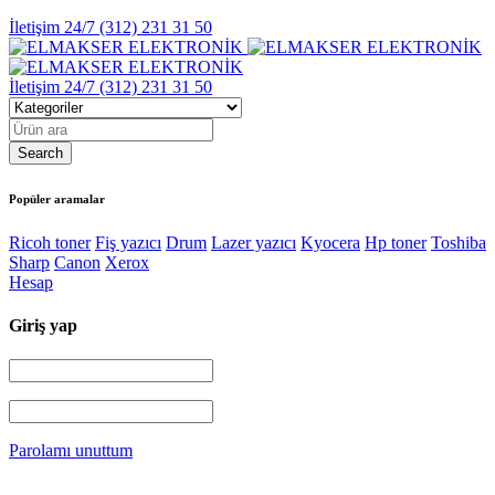
İletişim 24/7
(312) 231 31 50
İletişim 24/7
(312) 231 31 50
Popüler aramalar
Ricoh toner
Fiş yazıcı
Drum
Lazer yazıcı
Kyocera
Hp toner
Toshiba
Sharp
Canon
Xerox
Hesap
Giriş yap
Parolamı unuttum