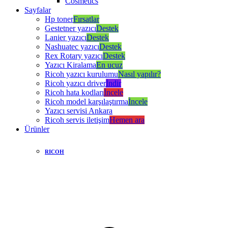
Cosmetics
Sayfalar
Hp toner
Fırsatlar
Gestetner yazıcı
Destek
Lanier yazıcı
Destek
Nashuatec yazıcı
Destek
Rex Rotary yazıcı
Destek
Yazıcı Kiralama
En ucuz
Ricoh yazıcı kurulumu
Nasıl yapılır?
Ricoh yazıcı driver
İndir
Ricoh hata kodları
İncele
Ricoh model karşılaştırma
İncele
Yazıcı servisi Ankara
Ricoh servis iletişim
Hemen ara
Ürünler
RICOH