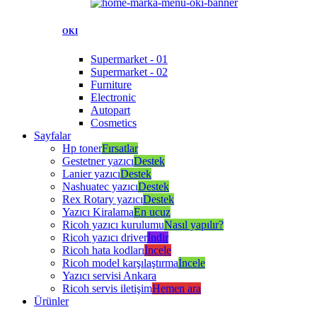
OKI
Supermarket - 01
Supermarket - 02
Furniture
Electronic
Autopart
Cosmetics
Sayfalar
Hp toner
Fırsatlar
Gestetner yazıcı
Destek
Lanier yazıcı
Destek
Nashuatec yazıcı
Destek
Rex Rotary yazıcı
Destek
Yazıcı Kiralama
En ucuz
Ricoh yazıcı kurulumu
Nasıl yapılır?
Ricoh yazıcı driver
İndir
Ricoh hata kodları
İncele
Ricoh model karşılaştırma
İncele
Yazıcı servisi Ankara
Ricoh servis iletişim
Hemen ara
Ürünler