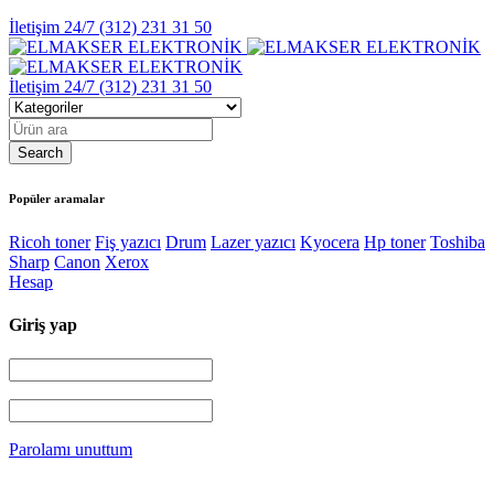
İletişim 24/7
(312) 231 31 50
İletişim 24/7
(312) 231 31 50
Popüler aramalar
Ricoh toner
Fiş yazıcı
Drum
Lazer yazıcı
Kyocera
Hp toner
Toshiba
Sharp
Canon
Xerox
Hesap
Giriş yap
Parolamı unuttum