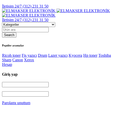
İletişim 24/7
(312) 231 31 50
İletişim 24/7
(312) 231 31 50
Popüler aramalar
Ricoh toner
Fiş yazıcı
Drum
Lazer yazıcı
Kyocera
Hp toner
Toshiba
Sharp
Canon
Xerox
Hesap
Giriş yap
Parolamı unuttum