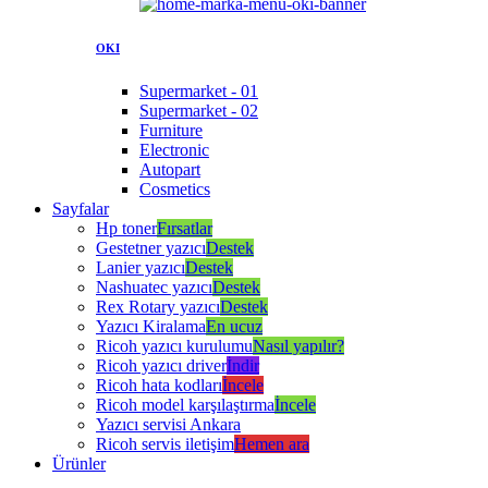
OKI
Supermarket - 01
Supermarket - 02
Furniture
Electronic
Autopart
Cosmetics
Sayfalar
Hp toner
Fırsatlar
Gestetner yazıcı
Destek
Lanier yazıcı
Destek
Nashuatec yazıcı
Destek
Rex Rotary yazıcı
Destek
Yazıcı Kiralama
En ucuz
Ricoh yazıcı kurulumu
Nasıl yapılır?
Ricoh yazıcı driver
İndir
Ricoh hata kodları
İncele
Ricoh model karşılaştırma
İncele
Yazıcı servisi Ankara
Ricoh servis iletişim
Hemen ara
Ürünler