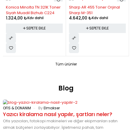
Konica Minolta TN 321K Toner
Sharp AR 455 Toner Orjinal
Siyah Muadil Bizhub C224
Sharp M-351
1.324,00
₺
4.642,00
₺
Kdv dahil
Kdv dahil
SEPETE EKLE
SEPETE EKLE
Tüm ürünler
Blog
OFIS & DONANIM
By
Elmakser
O
Yazıcı kiralama nasıl yapılır, şartları neler?
Y
Ofis yazıcıları, fotokopi makineleri ve diğer ekipmanları satın
Y
almak bütçeleri zorlayabiliyor. İşletmeniz pahalı, tam
p