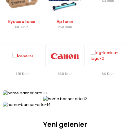
53 ürün
Kyocera toner
Hp toner
136 ürün
258 ürün
145 Ürün
359 Ürün
160 Ürün
Kampanyalı ürünler
Tüketim ürünleri
GÜNCEL
MODELLER
En
Yeni gelenler
uygun