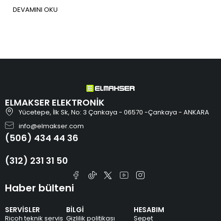
ö
DEVAMINI OKU
ELMAKSER ELEKTRONİK
Yücetepe, İlk Sk, No: 3 Çankaya - 06570 -Çankaya - ANKARA
info@elmakser.com
(506) 434 44 36
(312) 231 31 50
Haber bülteni
SERVİSLER
BİLGİ
HESABIM
Ricoh teknik servis
Gizlilik politikası
Sepet