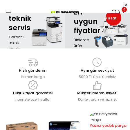
FOTOKOPİ
MAKİNELERİ
Ricoh
En
0
teknik
Fırsat
uygun
servis
fiyatlar
Garantili
Binlerce
teknik
ürün
servis
HEMEN
Hemen
İNCELE
destek
Hızlı gönderim
Aynı gün sevkiyat
al
Hemen kargo
5000 TL üzeri ücretsiz
Düşük fiyat garantisi
Müşteri memnuniyeti
İnternete özel fiyatlar
Kaliteli, ürün ve hizmet
Yazıcı yedek parça